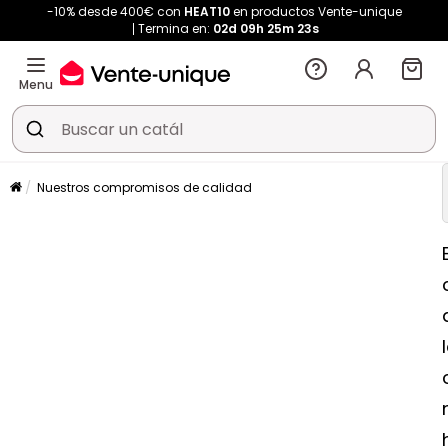
-10% desde 400€ con
HEAT10
en productos Vente-unique
Termina en:
02d
09h
25m
23s
Menu
Nuestros compromisos de calidad