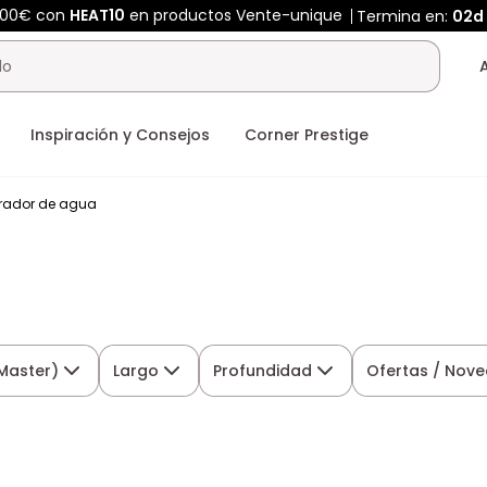
400€ con
HEAT10
en productos Vente-unique
Termina en:
02d
Inspiración y Consejos
Corner Prestige
rador de agua
(Master)
Largo
Profundidad
Ofertas / Nov