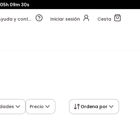
05h
09m
29s
Ayuda y contacto
Iniciar sesión
Cesta
edades
Precio
Ordena por