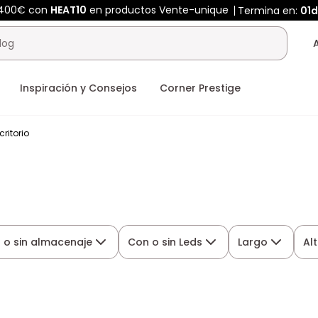
 400€ con
HEAT10
en productos Vente-unique
Termina en:
01d
Inspiración y Consejos
Corner Prestige
ritorio
 o sin almacenaje
Con o sin Leds
Largo
Al