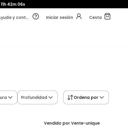
11h
42m
05s
Ayuda y contacto
Iniciar sesión
Cesta
tura
Profundidad
Ordena por
Vendido por Vente-unique