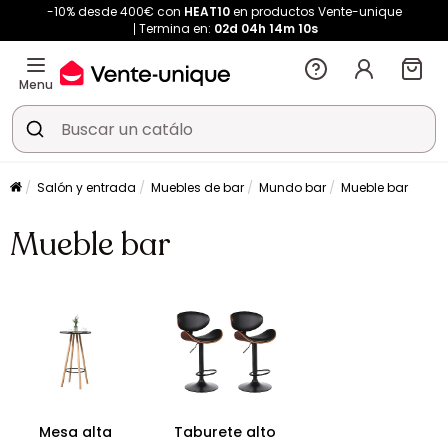
-10% desde 400€ con
HEAT10
en productos Vente-unique
Termina en:
02d
04h
14m
10s
Menu
Salón y entrada
Muebles de bar
Mundo bar
Mueble bar
Mueble bar
Mesa alta
Taburete alto