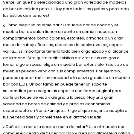
Vente-unique ha seleccionado una gran variedad de modelos
de bar de calidad para ti. ¡Hay para todos los gustos y para todo
los estilos de interiores!
¿Cómo elegir un mueble bar? El mueble bar de cocina y el
mueble bar de salón tienen un punto en común: necesitan
compartimentos como cajones, estantes, armarios o un gran
mesa de trabajo. Botellas, utensilios de cocina, vasos, copas,
vajilla… ¡Es importante tenerlo todo bien organizado y al alcance
de la mano! Si te gusta recibir visitas o invitar a tus amigos a
tomar algo en casa, elige un mueble bar extensible. Este tipo de
muebles pueden venir con sus complementos. Por ejemplo,
puedes aportar más luminosidad a la pieza gracias a un mueble
bar con LEDs. Un bar también puede tener un soporte
suspendido para colgar las copas o una forma original para
darle un toque de vida y alegría a la pieza. Hay una gran
variedad de bares de calidad y a precios económicos
esperándote en Vente-unique… ¡Elige el que mejor se adapta a
tus necesidades y conviértete en el anfitrión ideal!
¿Qué estilo dar a tu cocina o sala de estar? Usa el mueble bar
como el epicentro de tu decoración y crea una atmósfera cálida