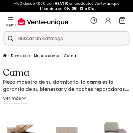
-10% desde 400€ con
HEAT10
en productos Vente-unique
Termina en:
01d
05h
13m
01s
Menu
Dormitorio
Mundo cama
Cama
Cama
Pieza maestra de su dormitorio, la
cama
es la
garantía de su bienestar y de noches reparadoras.
Ya sea una cama canapé ingeniosa para optimizar
Ver más
su almacenamiento, una cama nido práctica o una
litera para los niños, cada modelo combina confort
y solidez. En madera cálida, tejido elegante o
acabados modernos, encuentre la cama ideal entre
nuestra selección de 1 o 2 plazas para crear un