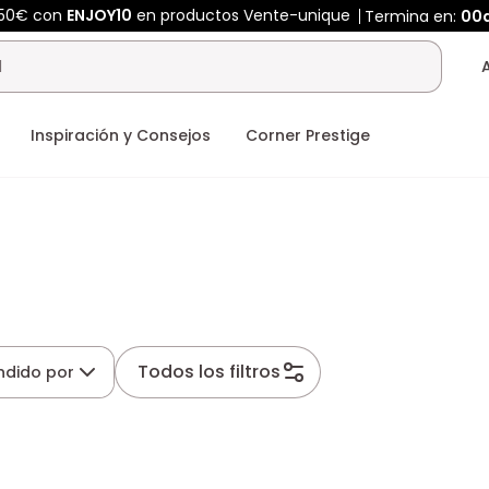
450€ con
ENJOY10
en productos Vente-unique
Termina en:
00
Inspiración y Consejos
Corner Prestige
Todos los filtros
ndido por