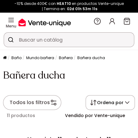
-10% desde 400€ con
HEAT10
en productos Vente-unique
Termina en:
02d
01h
53m
11s
Menu
Baño
Mundo bañera
Bañera
Bañera ducha
Bañera ducha
Todos los filtros
Ordena por
11 productos
Vendido por Vente-unique