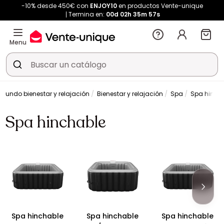
-10% desde 450€ con
ENJOY10
en productos Vente-unique
Termina en:
00d
02h
35m
57s
Menu
Mundo bienestar y relajación
Bienestar y relajación
Spa
Spa hinch
Spa hinchable
Spa hinchable
Spa hinchable
Spa hinchable