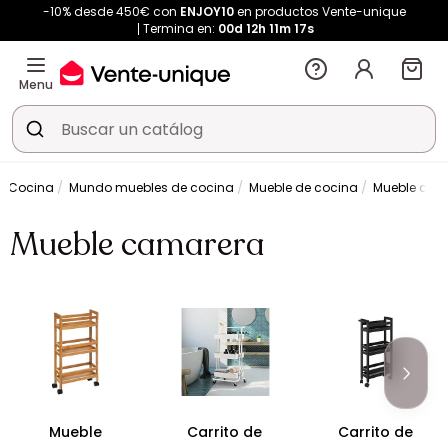
-10% desde 450€ con
ENJOY10
en productos Vente-unique
Termina en:
00d
12h
11m
16s
Menu
Cocina
Mundo muebles de cocina
Mueble de cocina
Mueble cam
Mueble camarera
Mueble
Carrito de
Carrito de