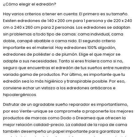
¿Cómo elegir el edredón?
Hay varios criterios a tener en cuenta. El primero es su tamaño.
Existen edredones de 140 x 200 cm para 1 persona y de 220 x 240
cm o 240 x 260 cm para 2 personas. Los edredones se adaptan
sin problemas a todo tipo de camas: cama individual, cama
doble, canapé abatible o cama nido. El segundo criterio
importante es el material. Hay edredones 100% algodón,
edredones de poliéster o de plumón. Elige el que mejor se
adapte a sus necesidades. Tanto si eres friolera como si no,
seguro que encuentras el edredón de tus sueños entre nuestra
variada gama de productos. Por último, es importante que tu
edredón sea lo más higiénico y transpirable posible. Por eso,
conviene echar un vistazo a los edredones antiácaros e
hipoalergénicos.
Disfrutar de un agradable sueño reparador es importantísimo,
por eso Vente-unique se compromete a proponerte los mejores
productos de marcas como Dodo o Dreamea que ofrecen la
mejor relación calidad-precio. La calidad de la ropa de cama
también desempeña un papel importante para garantizar tu