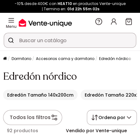
-10% desde 400€ con
HEAT10
en productos Vente-unique
Termina en:
01d
22h
55m
02s
Menu
Dormitorio
Accesorios cama y dormitorio
Edredón nórdico
Edredón nórdico
Edredón Tamaño 140x200cm
Edredón Tamaño 220x2
Todos los filtros
Ordena por
92 productos
Vendido por Vente-unique