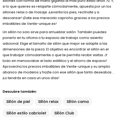
sillones con forma de mano giganta al más puro estilo años 70. Y,
si lo que quieres es relajarte cómodamente, apuesta por un los
sillones relax o de masaje. ¡Levanta los pies, reclínate y a
descansar! ¡Date ese merecido capricho gracias a los precios
imbatibles de Vente-unique.es!
Un sillón no solo sirve para amueblar salón. También puedes
ponerlo en tu oficina o tu espacio de trabajo como asiento
adicional. Elige el tamaño de sillón que mejor se adapte a las
dimensiones de la pieza. El objetivo es encontrar el sillón en el
que trabajar cómodamente o que te permita recibir visitas. ¡Y
todo sin menoscabar el lado estético y el ahorro de espacio!
Aprovecha los precios imbatibles de Vente-unique y su amplio
abanico de modelos y hazte con ese sillón que tanto deseabas…
¡Lo tendrás en casa un unos días!
Descubre también:
Sillón de piel
Sillón relax
Sillón cama
Sillón estilo cabriolet
Sillón Club