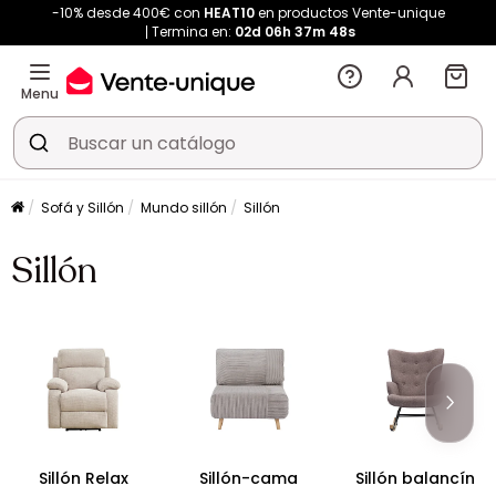
-10% desde 400€ con
HEAT10
en productos Vente-unique
Termina en:
02d
06h
37m
48s
Menu
Sofá y Sillón
Mundo sillón
Sillón
Sillón
Sillón Relax
Sillón-cama
Sillón balancín