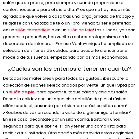
salón que se precie, pero siempre y cuando proporcione el
confort necesario para el día a día. ¡Y es que no hay nada más
agradable que volver a casa tras una larga jornada de trabajo y
relajarse con una taza de té o un libro, viendo tu serie preferida
en un
sillón chesterfield
o en un
sillón de tela
! Los sillones, ya sean
grandes o pequeños, han vuelto a cobrar protagonismo en la
decoración de interiores. Por eso Vente-unique ha ampliado su
selección de sillones de calidad para ayudarte a encontrar el
modelo de tus sueños, empezando por los más económicos.
¿Cuáles son los criterios a tener en cuenta?
De todos los materiales y para todos los gustos… ¡Descubre la
colección de sillones seleccionados por Vente-unique! Opta por
un
sillón de piel
para aportar tu toque cálido y chic a tu salón.
Desde la calidez con un toque chic del sillón de piel al rústico
sillón cabriolet, pasando por el siempre práctico sillón cama!
¿Recibes de vez en cuando la visita de algún amigo o familiar?
En ese caso, decántate por un sillón cama. Bastarán unos
segundos para que abrir el sillón y tener una cama lista para
recibir a tus invitados. Otra opción más atrevida estos originales