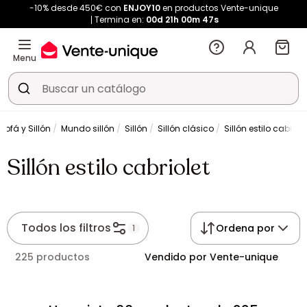
-10% desde 450€ con
ENJOY10
en productos Vente-unique
Termina en:
00d
21h
00m
46s
Menu
Sofá y Sillón
Mundo sillón
Sillón
Sillón clásico
Sillón estilo cabriole
Sillón estilo cabriolet
Todos los filtros
Ordena por
1
225 productos
Vendido por Vente-unique