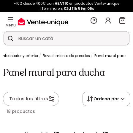
-10% desde 400€ con
HEAT10
en productos Vente-unique
Termina en:
02d
11h
59m
06s
Menu
nto interior y exterior
Revestimiento de paredes
Panel mural para d
Panel mural para ducha
Todos los filtros
Ordena por
18 productos