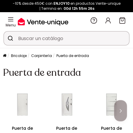
-10% desde 450€ con
ENJOY10
en productos Vente-unique
Termina en:
00d
12h
55m
26s
Menu
Bricolaje
Carpintería
Puerta de entrada
Puerta de entrada
Puerta de
Puerta de
Puerta de