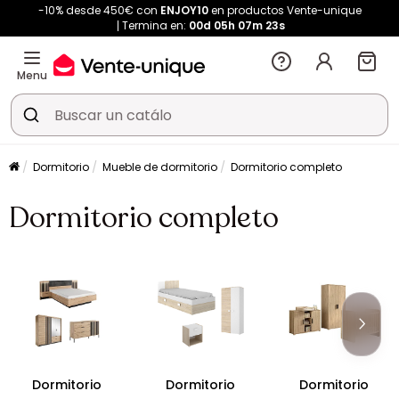
-10% desde 450€ con
ENJOY10
en productos Vente-unique
Termina en:
00d
05h
07m
22s
Menu
Dormitorio
Mueble de dormitorio
Dormitorio completo
Dormitorio completo
Dormitorio
Dormitorio
Dormitorio