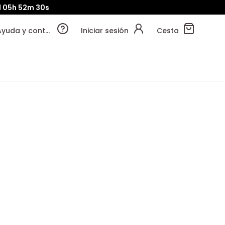
d
05h
52m
29s
Ayuda y contacto
Iniciar sesión
Cesta