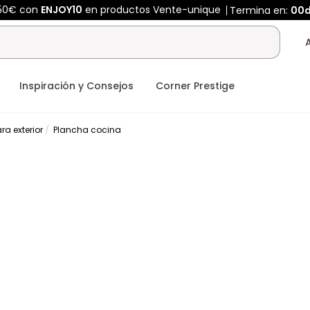
450€ con
ENJOY10
en productos Vente-unique
Termina en:
00
Inspiración y Consejos
Corner Prestige
a exterior
Plancha cocina