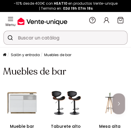
-10% desde 400€ con
HEAT10
en productos Vente-unique
Termina en:
02d
19h
07m
18s
Menu
Salón y entrada
Muebles de bar
Muebles de bar
Mueble bar
Taburete alto
Mesa alta