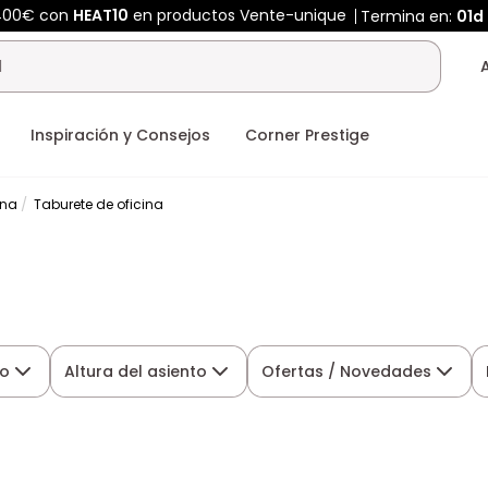
400€ con
HEAT10
en productos Vente-unique
Termina en:
01d
Inspiración y Consejos
Corner Prestige
ina
Taburete de oficina
lo
Altura del asiento
Ofertas / Novedades