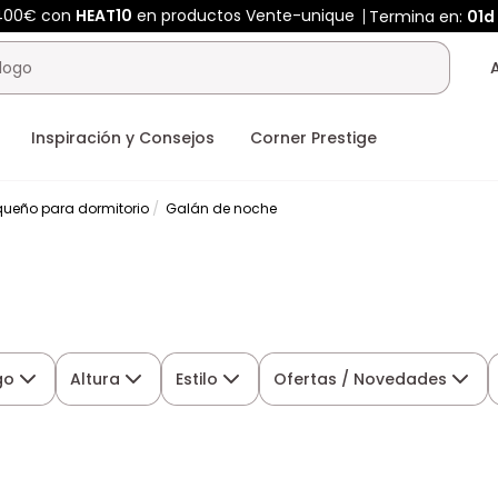
 400€ con
HEAT10
en productos Vente-unique
Termina en:
01d
Inspiración y Consejos
Corner Prestige
ueño para dormitorio
Galán de noche
go
Altura
Estilo
Ofertas / Novedades