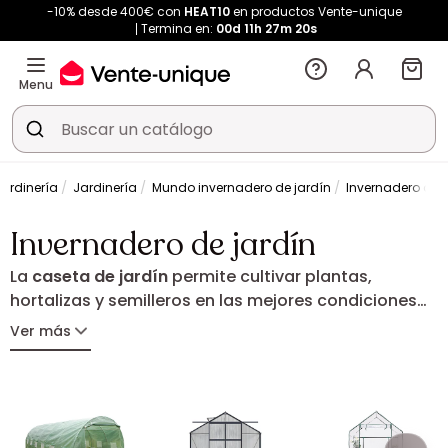
-10% desde 400€ con
HEAT10
en productos Vente-unique
Termina en:
00d
11h
27m
19s
Menu
ardinería
Jardinería
Mundo invernadero de jardín
Invernadero de j
Invernadero de jardín
La
caseta de jardín
permite cultivar plantas,
hortalizas y semilleros en las mejores condiciones
durante todo el año. Protege los cultivos frente a las
Ver más
inclemencias del tiempo y favorece su desarrollo
gracias a un entorno controlado. Invernadero túnel,
de vidrio o de policarbonato: encuentra la solución
ideal para dar vida a todos tus proyectos de
jardinería.