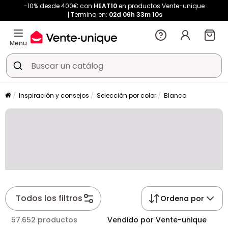
-10% desde 400€ con
HEAT10
en productos Vente-unique
Termina en:
02d
06h
33m
09s
Menu
Inspiración y consejos
Selección por color
Blanco
Todos los filtros
Ordena por
57.652 productos
Vendido por Vente-unique