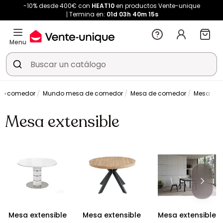
-10% desde 400€ con
HEAT10
en productos Vente-unique
Termina en:
01d
03h
40m
15s
Menu
de comedor
Mundo mesa de comedor
Mesa de comedor
Mesa exte
Mesa extensible
Mesa extensible
Mesa extensible
Mesa extensible