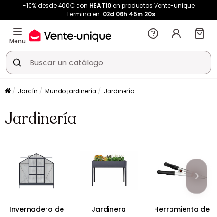
-10% desde 400€ con
HEAT10
en productos Vente-unique
Termina en:
02d
06h
45m
19s
Menu
Jardín
Mundo jardinería
Jardinería
Jardinería
Invernadero de
Jardinera
Herramienta de