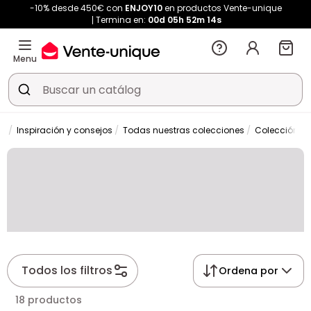
-10% desde 450€ con
ENJOY10
en productos Vente-unique
Termina en:
00d
05h
52m
14s
Menu
Inspiración y consejos
Todas nuestras colecciones
Colección XA
Todos los filtros
Ordena por
18 productos