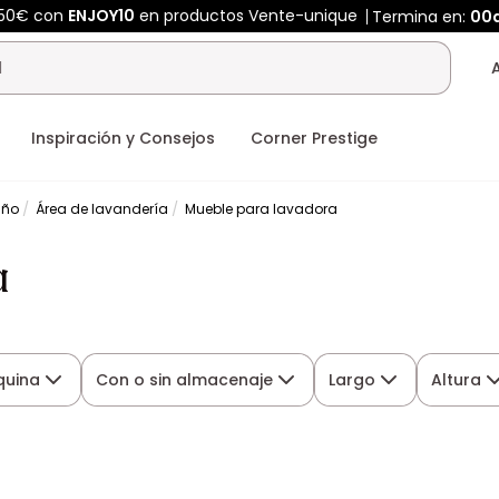
450€ con
ENJOY10
en productos Vente-unique
Termina en:
00
Inspiración y Consejos
Corner Prestige
año
Área de lavandería
Mueble para lavadora
a
quina
Con o sin almacenaje
Largo
Altura