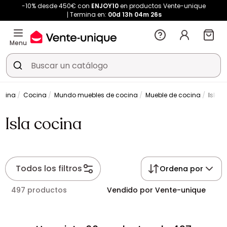
-10% desde 450€ con
ENJOY10
en productos Vente-unique
Termina en:
00d
13h
04m
25s
Menu
ocina
Cocina
Mundo muebles de cocina
Mueble de cocina
Isla 
Isla cocina
Todos los filtros
Ordena por
497 productos
Vendido por Vente-unique