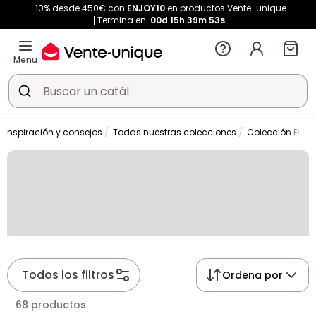
-10% desde 450€ con
ENJOY10
en productos Vente-unique
Termina en:
00d
15h
39m
53s
Menu
Inspiración y consejos
Todas nuestras colecciones
Colección ELEA
Todos los filtros
Ordena por
68 productos