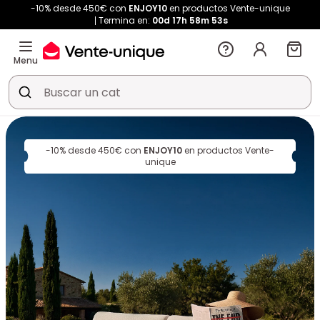
-10% desde 450€ con
ENJOY10
en productos Vente-unique
Termina en:
00d
17h
58m
52s
Menu
-10% desde 450€ con
ENJOY10
en productos Vente-
unique