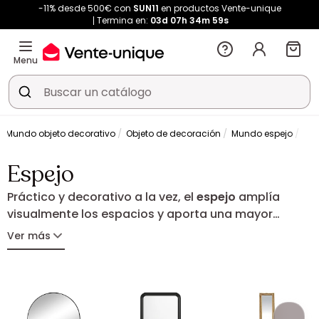
-11% desde 500€ con
SUN11
en productos Vente-unique
Termina en:
03d
07h
34m
57s
Menu
Mundo objeto decorativo
Objeto de decoración
Mundo espejo
Esp
Espejo
Práctico y decorativo a la vez, el
espejo
amplía
visualmente los espacios y aporta una mayor
sensación de luminosidad al hogar. En el recibidor,
Ver más
el salón, el dormitorio o el cuarto de baño, encaja
fácilmente en cualquier estilo decorativo. Redondo,
rectangular o con un diseño original, encuentre el
espejo perfecto para realzar y embellecer cualquier
estancia.