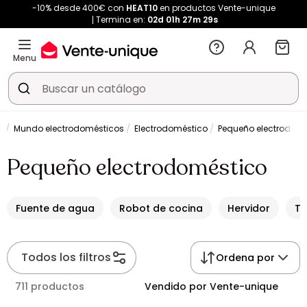
-10% desde 400€ con
HEAT10
en productos Vente-unique
Termina en:
02d
01h
27m
28s
Menu
a
Mundo electrodomésticos
Electrodoméstico
Pequeño electrodomé
Pequeño electrodoméstico
Fuente de agua
Robot de cocina
Hervidor
To
Todos los filtros
Ordena por
711 productos
Vendido por Vente-unique