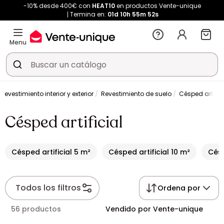
-10% desde 400€ con
HEAT10
en productos Vente-unique
Termina en:
01d
10h
55m
51s
Menu
Revestimiento interior y exterior
Revestimiento de suelo
Césped artifici
Césped artificial
Césped artificial 5 m²
Césped artificial 10 m²
Césp
Todos los filtros
Ordena por
56 productos
Vendido por Vente-unique