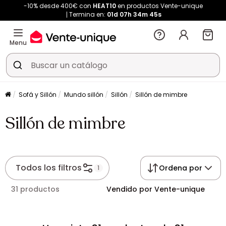
-10% desde 400€ con
HEAT10
en productos Vente-unique
Termina en:
01d
07h
34m
44s
Menu
Sofá y Sillón
Mundo sillón
Sillón
Sillón de mimbre
Sillón de mimbre
Todos los filtros
Ordena por
1
31 productos
Vendido por Vente-unique