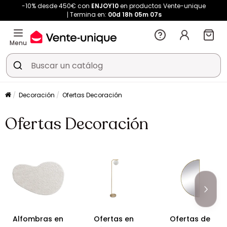
-10% desde 450€ con
ENJOY10
en productos Vente-unique
Termina en:
00d
18h
05m
06s
Menu
Decoración
Ofertas Decoración
Ofertas Decoración
Alfombras en
Ofertas en
Ofertas de