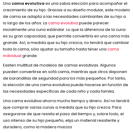
Una
cama evolutiva
es una sabia elección para acompañar el
crecimiento de su hijo. Gracias a su diseño modular, este modelo
de cama se adapta a las necesidades cambiantes de su hijo a
lo largo de los años. La
cama evolutiva
puede parecer
inicialmente una cuna estándar. Lo que la diferencia de la cuna
es su gran capacidad, que permite convertirla en una cama más
grande. Así, a medida que su hijo crezca, no tendrá que cambiar
toda la cama, sólo ajustar su tamaño hasta tener una
cama
individual
grande.
Existen multitud de modelos de camas evolutivas. Algunos
pueden convertirse en sofá cama, mientras que otros disponen
de barandillas de seguridad para los más pequeños. Por tanto,
la elección de una cama evolutiva puede hacerse en función de
las necesidades específicas de cada niño y cada familia.
Una cama evolutiva ahorra mucho tiempo y dinero. Así no tendrá
que comprar varias cunas a medida que su hijo crezca. Para
asegurarse de que resista el paso del tiempo y, sobre todo, el
uso intenso de su hijo pequeño, elija un material resistente y
duradero, como la madera maciza.