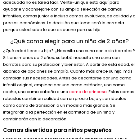
adecuada no es tarea fácil. Vente-unique está aquí para
ayudarle y aconsejarle con su amplia selección de camas
infantiles, camas junior e incluso camas evolutivas, de calidad y a
precios económicos. La decisión que tome será la correcta
porque usted sabe lo que es bueno para su hijo.
¿Qué cama elegir para un niño de 2 años?
¿Qué edad tiene su hijo? ¿Necesita una cuna con o sin barrotes?
Si tiene menos de 2 años, su bebé necesita una cuna con
barrotes para su protección y bienestar. A partir de esta edad, el
abanico de opciones se amplía. Cuanto más crece su hijo, más
cambian sus necesidades. Antes de decantarse por una cama
infantil original, empiece por una cama estándar, una cama
coche, una cama cabaña o una
cama de princesa
. Estas camas
robustas combinan calidad con un precio bajo y son ideales
como cama de transición a un modelo más grande. Se
integrarán a la perfección en el dormitorio de un niño y
combinarán con la decoración.
Camas divertidas para niños pequeños