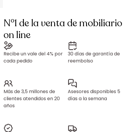
N°1 de la venta de mobiliario
on line
Recibe un vale del 4% por
30 días de garantía de
cada pedido
reembolso
Más de 3,5 millones de
Asesores disponibles 5
clientes atendidos en 20
días a la semana
años