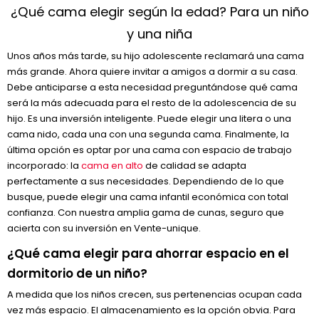
¿Qué cama elegir según la edad? Para un niño
y una niña
Unos años más tarde, su hijo adolescente reclamará una cama
más grande. Ahora quiere invitar a amigos a dormir a su casa.
Debe anticiparse a esta necesidad preguntándose qué cama
será la más adecuada para el resto de la adolescencia de su
hijo. Es una inversión inteligente. Puede elegir una litera o una
cama nido, cada una con una segunda cama. Finalmente, la
última opción es optar por una cama con espacio de trabajo
incorporado: la
cama en alto
de calidad se adapta
perfectamente a sus necesidades. Dependiendo de lo que
busque, puede elegir una cama infantil económica con total
confianza. Con nuestra amplia gama de cunas, seguro que
acierta con su inversión en Vente-unique.
¿Qué cama elegir para ahorrar espacio en el
dormitorio de un niño?
A medida que los niños crecen, sus pertenencias ocupan cada
vez más espacio. El almacenamiento es la opción obvia. Para