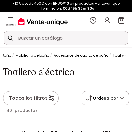
-10% desde 450€ con
ENJOY10
en productos Vente-unique
Termina en:
00d
15h
37m
29s
Menu
e Baño
Mobiliario de baño
Accesorios de cuarto de baño
Toallero el
Toallero eléctrico
Todos los filtros
Ordena por
401 productos