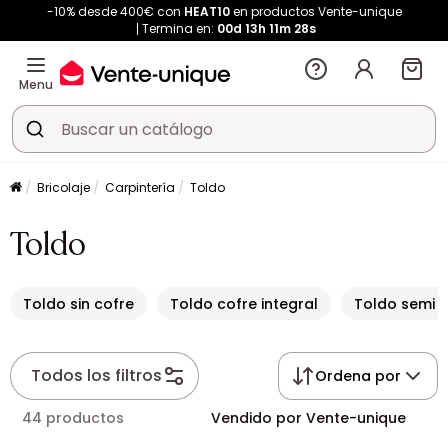
-10% desde 400€ con
HEAT10
en productos Vente-unique
Termina en:
00d
13h
11m
26s
Menu
Bricolaje
Carpintería
Toldo
Toldo
Toldo sin cofre
Toldo cofre integral
Toldo semi c
Todos los filtros
Ordena por
44 productos
Vendido por Vente-unique