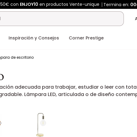
450€ con
ENJOY10
en productos Vente-unique
Termina en:
00
Inspiración y Consejos
Corner Prestige
para de escritorio
o
ación adecuada para trabajar, estudiar o leer con tot
gradable. Lámpara LED, articulada o de diseño contemp