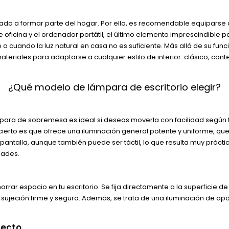
pasado a formar parte del hogar. Por ello, es recomendable equipar
e oficina y el ordenador portátil, el último elemento imprescindible
 o cuando la luz natural en casa no es suficiente. Más allá de su fun
materiales para adaptarse a cualquier estilo de interior: clásico, c
¿Qué modelo de lámpara de escritorio elegir?
para de sobremesa es ideal si deseas moverla con facilidad según t
rto es que ofrece una iluminación general potente y uniforme, que su
a pantalla, aunque también puede ser táctil, lo que resulta muy prác
dades.
horrar espacio en tu escritorio. Se fija directamente a la superficie 
 sujeción firme y segura. Además, se trata de una iluminación de 
tecto