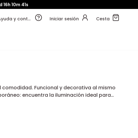
d
16h
10m
40s
Ayuda y contacto
Iniciar sesión
Cesta
al comodidad. Funcional y decorativa al mismo
oráneo: encuentra la iluminación ideal para