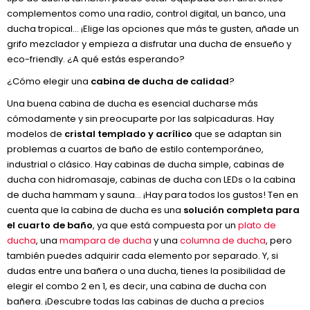
complementos como una radio, control digital, un banco, una
ducha tropical... ¡Elige las opciones que más te gusten, añade un
grifo mezclador y empieza a disfrutar una ducha de ensueño y
eco-friendly. ¿A qué estás esperando?
¿Cómo elegir una
cabina de ducha de calidad
?
Una buena cabina de ducha es esencial ducharse más
cómodamente y sin preocuparte por las salpicaduras. Hay
modelos de
cristal templado y acrílico
que se adaptan sin
problemas a cuartos de baño de estilo contemporáneo,
industrial o clásico. Hay cabinas de ducha simple, cabinas de
ducha con hidromasaje, cabinas de ducha con LEDs o la cabina
de ducha hammam y sauna… ¡Hay para todos los gustos! Ten en
cuenta que la cabina de ducha es una
solución completa para
el cuarto de baño
, ya que está compuesta por un
plato de
ducha
, una
mampara de ducha
y una
columna de ducha
, pero
también puedes adquirir cada elemento por separado. Y, si
dudas entre una bañera o una ducha, tienes la posibilidad de
elegir el combo 2 en 1, es decir, una cabina de ducha con
bañera. ¡Descubre todas las cabinas de ducha a precios