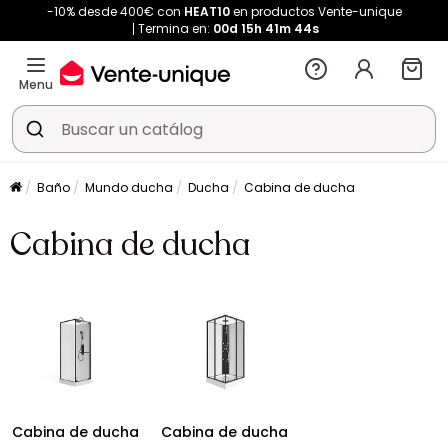
-10% desde 400€ con
HEAT10
en productos Vente-unique
Termina en:
00d
15h
41m
43s
Menu
Baño
Mundo ducha
Ducha
Cabina de ducha
Cabina de ducha
Cabina de ducha
Cabina de ducha