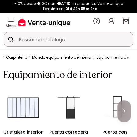
-10% desde 400€ con
HEAT10
en productos Vente-unique
Termina en:
01d
22h
55m
24s
Menu
e
Carpintería
Mundo equipamiento de interior
Equipamiento de inter
Equipamiento de interior
Cristalera interior
Puerta corredera
Puerta con