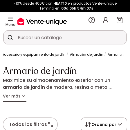
-10% desde 400€ con
HEAT10
en productos Vente-unique
Termina en:
00d
05h
54m
06s
Menu
Accesorio y equipamiento de jardín
Almacén de jardín
Armario de j
Armario de jardín
Maximice su almacenamiento exterior con un
armario de jardín
de madera, resina o metal.
Duradero y compacto, acoge sus herramientas y
Ver más
accesorios adaptándose a la perfección a la
configuración de su exterior. Una solución sencilla y
eficaz para mantener su jardín bien ordenado en
cualquier estación del año.
Todos los filtros
Ordena por