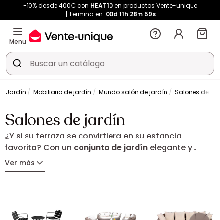
-10% desde 400€ con
HEAT10
en productos Vente-unique
Termina en:
00d
11h
28m
59s
Menu
Jardín
Mobiliario de jardín
Mundo salón de jardín
Salones de jar
Salones de jardín
¿Y si su terraza se convirtiera en su estancia
favorita? Con un
conjunto de jardín
elegante y
confortable, cree un espacio acogedor donde
Ver más
compartir aperitivos, comidas e instantes de relax.
Líneas refinadas, materiales cálidos o diseño audaz:
encuentre el conjunto ideal para realzar su exterior y
disfrutar plenamente del buen tiempo.