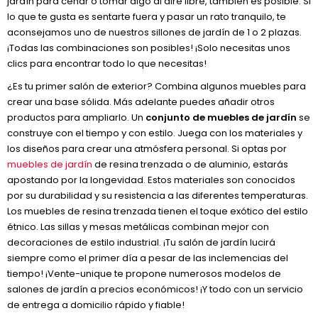
jardín para cenar o tomar algo al aire libre, también es posible. Si
lo que te gusta es sentarte fuera y pasar un rato tranquilo, te
aconsejamos uno de nuestros sillones de jardín de 1 o 2 plazas.
¡Todas las combinaciones son posibles! ¡Solo necesitas unos
clics para encontrar todo lo que necesitas!
¿Es tu primer salón de exterior? Combina algunos muebles para
crear una base sólida. Más adelante puedes añadir otros
productos para ampliarlo. Un
conjunto de muebles de jardín
se
construye con el tiempo y con estilo. Juega con los materiales y
los diseños para crear una atmósfera personal. Si optas por
muebles de jardín
de resina trenzada o de aluminio, estarás
apostando por la longevidad. Estos materiales son conocidos
por su durabilidad y su resistencia a las diferentes temperaturas.
Los muebles de resina trenzada tienen el toque exótico del estilo
étnico. Las sillas y mesas metálicas combinan mejor con
decoraciones de estilo industrial. ¡Tu salón de jardín lucirá
siempre como el primer día a pesar de las inclemencias del
tiempo! ¡Vente-unique te propone numerosos modelos de
salones de jardín a precios económicos! ¡Y todo con un servicio
de entrega a domicilio rápido y fiable!