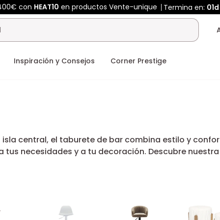
 400€ con
HEAT10
en productos Vente-unique
Termina en:
01d
Inspiración y Consejos
Corner Prestige
isla central, el taburete de bar combina estilo y conf
a a tus necesidades y a tu decoración. Descubre nuestr
de comedor.