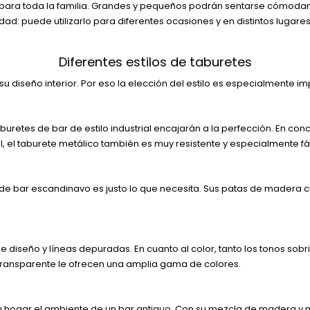
eal para toda la familia. Grandes y pequeños podrán sentarse cómod
dad: puede utilizarlo para diferentes ocasiones y en distintos lugares
Diferentes estilos de taburetes
u diseño interior. Por eso la elección del estilo es especialmente im
aburetes de bar de estilo industrial encajarán a la perfección. En conc
al, el taburete metálico también es muy resistente y especialmente f
te de bar escandinavo es justo lo que necesita. Sus patas de madera c
 diseño y líneas depuradas. En cuanto al color, tanto los tonos sob
transparente le ofrecen una amplia gama de colores.
su hogar el ambiente de un bar antiguo. Con su mezcla de madera y me