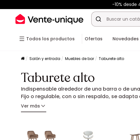
-10% desde
Todos los productos
Ofertas
Novedades
Salón y entrada
Muebles de bar
Taburete alto
Taburete alto
Indispensable alrededor de una barra o de una 
Fijo o regulable, con o sin respaldo, se adapt
funcionales, para realzar tu cocina o tu zona 
Ver más