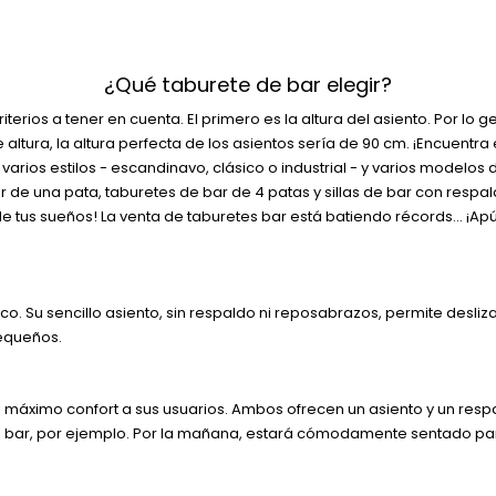
¿Qué taburete de bar elegir?
erios a tener en cuenta. El primero es la altura del asiento. Por lo 
de altura, la altura perfecta de los asientos sería de 90 cm. ¡Encuen
varios estilos - escandinavo, clásico o industrial - y varios modelos
bar de una pata, taburetes de bar de 4 patas y sillas de bar con res
e tus sueños! La venta de taburetes bar está batiendo récords… ¡Apú
ico. Su sencillo asiento, sin respaldo ni reposabrazos, permite desli
equeños.
 el máximo confort a sus usuarios. Ambos ofrecen un asiento y un res
l bar, por ejemplo. Por la mañana, estará cómodamente sentado para 