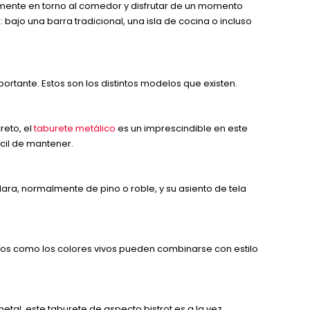
amente en torno al comedor y disfrutar de un momento
: bajo una barra tradicional, una isla de cocina o incluso
portante. Estos son los distintos modelos que existen.
reto, el
taburete metálico
es un imprescindible en este
ácil de mantener.
lara, normalmente de pino o roble, y su asiento de tela
rios como los colores vivos pueden combinarse con estilo
tal, este taburete de aspecto bistrot es a la vez