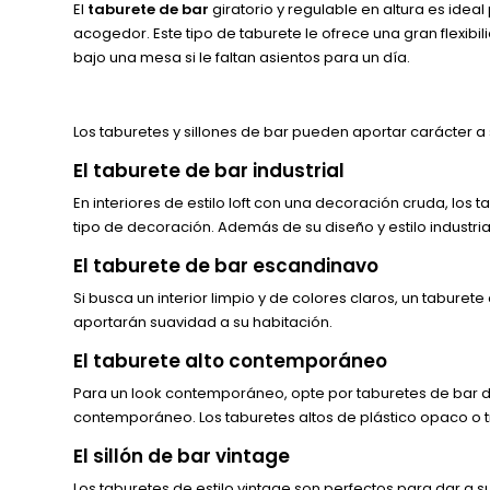
El
taburete de bar
giratorio y regulable en altura es id
acogedor. Este tipo de taburete le ofrece una gran flexibili
bajo una mesa si le faltan asientos para un día.
Los taburetes y sillones de bar pueden aportar carácter a s
El taburete de bar industrial
En interiores de estilo loft con una decoración cruda, los t
tipo de decoración. Además de su diseño y estilo industri
El taburete de bar escandinavo
Si busca un interior limpio y de colores claros, un tabure
aportarán suavidad a su habitación.
El taburete alto contemporáneo
Para un look contemporáneo, opte por taburetes de bar de
contemporáneo. Los taburetes altos de plástico opaco o 
El sillón de bar vintage
Los taburetes de estilo vintage son perfectos para dar a 