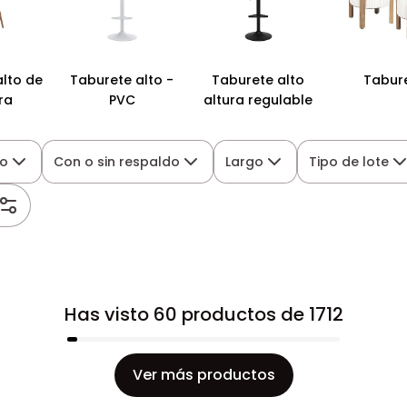
lto de
Taburete alto -
Taburete alto
Tabur
ra
PVC
altura regulable
lo
Con o sin respaldo
Largo
Tipo de lote
Has visto 60 productos de 1712
Ver más productos