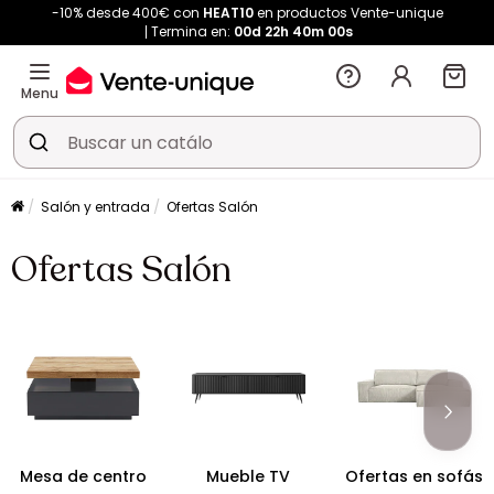
-10% desde 400€ con
HEAT10
en productos Vente-unique
Termina en:
00d
22h
40m
00s
Menu
Salón y entrada
Ofertas Salón
Ofertas Salón
Mesa de centro
Mueble TV
Ofertas en sofás