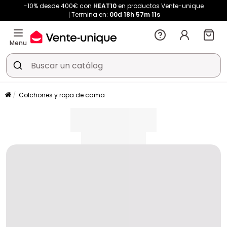
-10% desde 400€ con
HEAT10
en productos Vente-unique
Termina en:
00d
18h
57m
11s
Menu
Colchones y ropa de cama
placeholder
placeholder