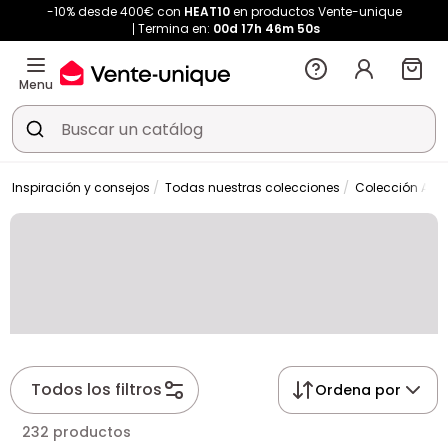
-10% desde 400€ con
HEAT10
en productos Vente-unique
Termina en:
00d
17h
46m
49s
Menu
Inspiración y consejos
Todas nuestras colecciones
Colección AMEL
Todos los filtros
Ordena por
232 productos