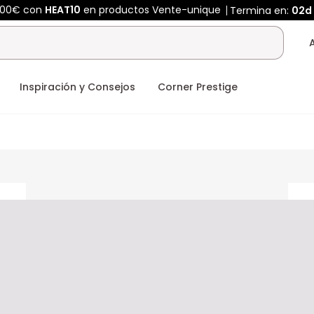
400€ con
HEAT10
en productos Vente-unique
Termina en:
02d
Inspiración y Consejos
Corner Prestige
ceholder
placeholder