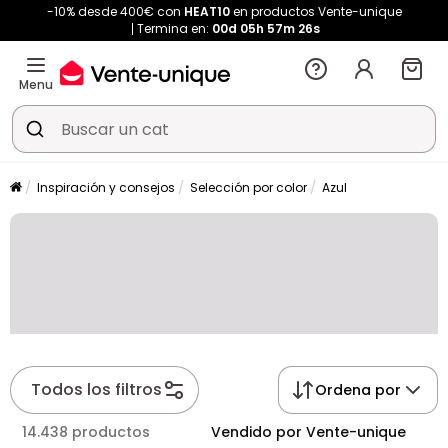
-10% desde 400€ con
HEAT10
en productos Vente-unique
Termina en:
00d
05h
57m
26s
Menu
Inspiración y consejos
Selección por color
Azul
Todos los filtros
Ordena por
14.438 productos
Vendido por Vente-unique