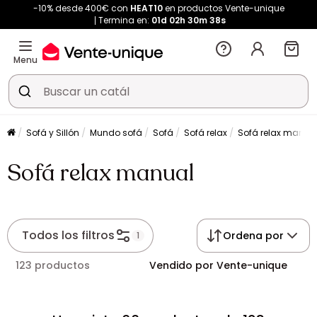
-10% desde 400€ con
HEAT10
en productos Vente-unique
Termina en:
01d
02h
30m
38s
Menu
Sofá y Sillón
Mundo sofá
Sofá
Sofá relax
Sofá relax manua
Sofá relax manual
Todos los filtros
Ordena por
1
123 productos
Vendido por Vente-unique