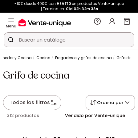
-10% desde 400€ con
HEAT10
en productos Vente-unique
Termina en:
01d
02h
32m
32s
Menu
medor y Cocina
Cocina
Fregaderos y grifos de cocina
Grifo de co
Grifo de cocina
Todos los filtros
Ordena por
312 productos
Vendido por Vente-unique