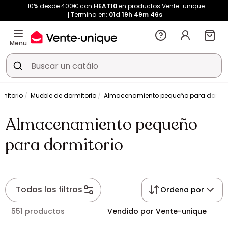
-10% desde 400€ con
HEAT10
en productos Vente-unique
Termina en:
01d
19h
49m
45s
Menu
rmitorio
Mueble de dormitorio
Almacenamiento pequeño para dormit
Almacenamiento pequeño
para dormitorio
Todos los filtros
Ordena por
551 productos
Vendido por Vente-unique